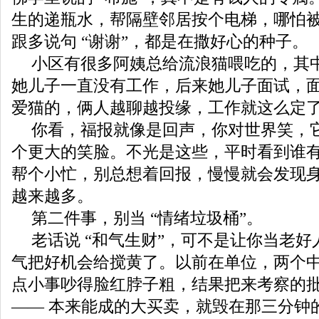
生的递瓶水，帮隔壁邻居按个电梯，哪怕
跟多说句 “谢谢”，都是在撒好心的种子。
小区有很多阿姨总给流浪猫喂吃的，其
她儿子一直没有工作，后来她儿子面试，
爱猫的，俩人越聊越投缘，工作就这么定
你看，福报就像是回声，你对世界笑，
个更大的笑脸。不光是这些，平时看到谁
帮个小忙，别总想着回报，慢慢就会发现
越来越多。
第二件事，别当 “情绪垃圾桶”。
老话说 “和气生财”，可不是让你当老
气把好机会给搅黄了。以前在单位，两个
点小事吵得脸红脖子粗，结果把来考察的
—— 本来能成的大买卖，就毁在那三分钟