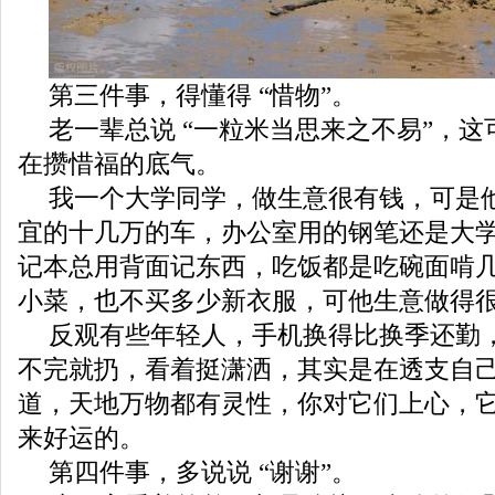
第三件事，得懂得 “惜物”。
老一辈总说 “一粒米当思来之不易”，
在攒惜福的底气。
我一个大学同学，做生意很有钱，可是
宜的十几万的车，办公室用的钢笔还是大
记本总用背面记东西，吃饭都是吃碗面啃
小菜，也不买多少新衣服，可他生意做得
反观有些年轻人，手机换得比换季还勤
不完就扔，看着挺潇洒，其实是在透支自
道，天地万物都有灵性，你对它们上心，
来好运的。
第四件事，多说说 “谢谢”。