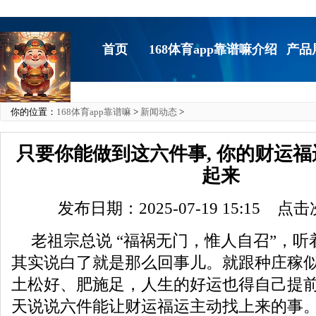
首页
168体育app靠谱嘛介绍
产品
你的位置：
168体育app靠谱嘛
>
新闻动态
>
只要你能做到这六件事, 你的财运
起来
发布日期：2025-07-19 15:15 点
老祖宗总说 “福祸无门，惟人自召”，
其实说白了就是那么回事儿。就跟种庄稼
土松好、肥施足，人生的好运也得自己提
天说说六件能让财运福运主动找上来的事