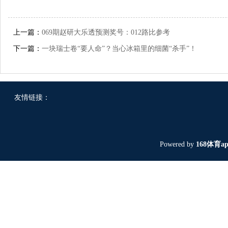
上一篇：
069期赵研大乐透预测奖号：012路比参考
下一篇：
一块瑞士卷“要人命”？当心冰箱里的细菌“杀手”！
友情链接：
Powered by
168体育a