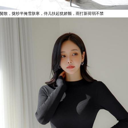
鬓散，拢纱半掩雪肤寒，侍儿扶起犹娇颤，雨打新荷弱不禁