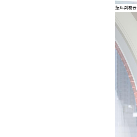
坠珥斜簪云