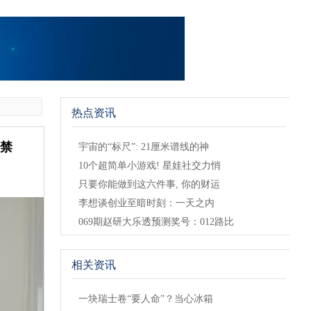
热点资讯
不禁
宇宙的“标尺”: 21厘米谱线的神
10个超简单小游戏! 星娃社交力悄
只要你能做到这六件事, 你的财运
李想谈创业至暗时刻：一天之内
069期赵研大乐透预测奖号：012路比
相关资讯
一块瑞士卷“要人命”？当心冰箱