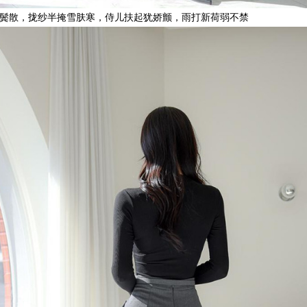
鬓散，拢纱半掩雪肤寒，侍儿扶起犹娇颤，雨打新荷弱不禁