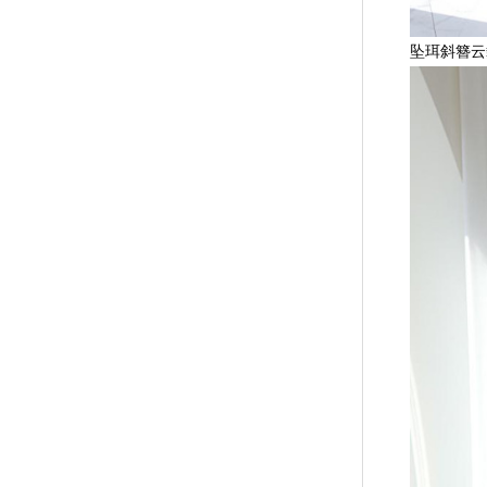
坠珥斜簪云